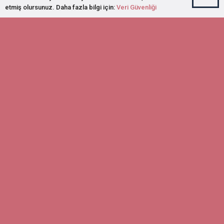
etmiş olursunuz. Daha fazla bilgi için:
Veri Güvenliği
Afganistan Hazaraları Kültür ve
Dayanışma Derneği (AHCSA)
tarafından yürütülen “Bir El De
Sen Ver Uzaklara 2″ projesi
kapsamında Kayabaşı
Yaylası’nda sosyal uyum etkinliği
gerçekleştirildi.