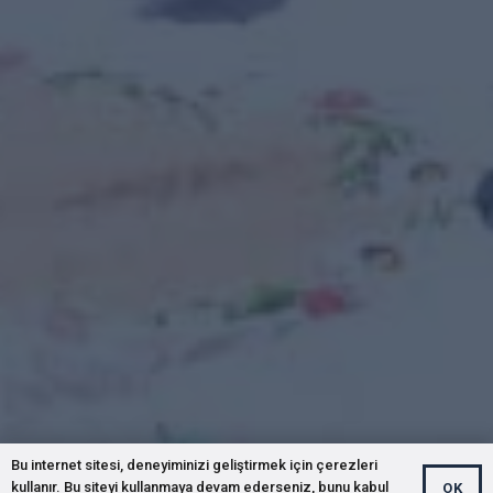
Bu internet sitesi, deneyiminizi geliştirmek için çerezleri
kullanır. Bu siteyi kullanmaya devam ederseniz, bunu kabul
OK