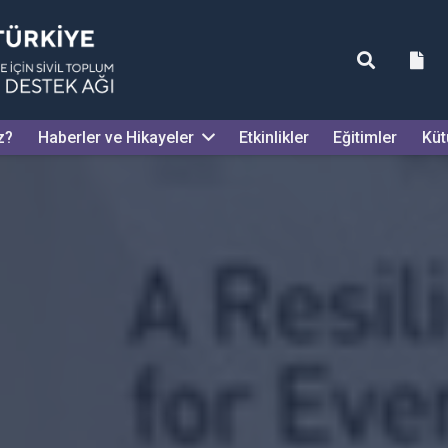
z?
Haberler ve Hikayeler
Etkinlikler
Eğitimler
Küt