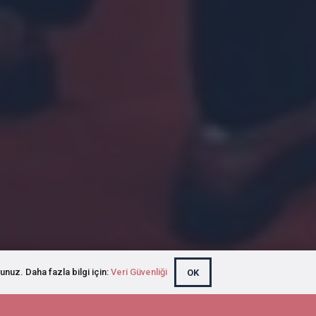
unuz. Daha fazla bilgi için:
Veri Güvenliği
OK