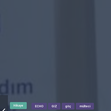
Hikaye
ECHO
GIZ
göç
mülteci