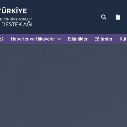
z?
Haberler ve Hikayeler
Etkinlikler
Eğitimler
Küt