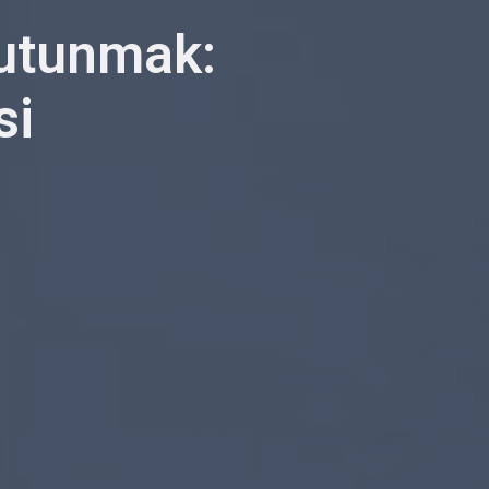
Tutunmak:
si