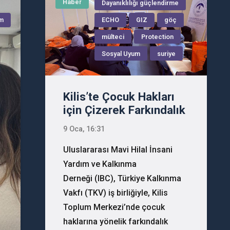
Haber
Dayanıklılığı güçlendirme
um
ECHO
GIZ
göç
mülteci
Protection
Sosyal Uyum
suriye
Kilis’te Çocuk Hakları
için Çizerek Farkındalık
9 Oca, 16:31
Uluslararası Mavi Hilal İnsani
Yardım ve Kalkınma
Derneği (IBC), Türkiye Kalkınma
Vakfı (TKV) iş birliğiyle, Kilis
Toplum Merkezi’nde çocuk
haklarına yönelik farkındalık