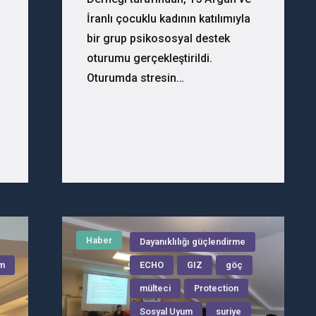
İranlı çocuklu kadının katılımıyla
bir grup psikososyal destek
oturumu gerçekleştirildi.
Oturumda stresin…
Haber
Dayanıklılığı güçlendirme
um
ECHO
GIZ
göç
mülteci
Protection
Sosyal Uyum
suriye