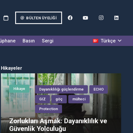
BÜLTEN ÜYELIĞI
Türkçe
üphane
Basın
Sergi
Hikayeler
Hikaye
Dayanıklılığı güçlendirme
ECHO
GIZ
göç
mülteci
Protection
Zorlukları Aşmak: Dayanıklılık ve
Güvenlik Yolculuğu