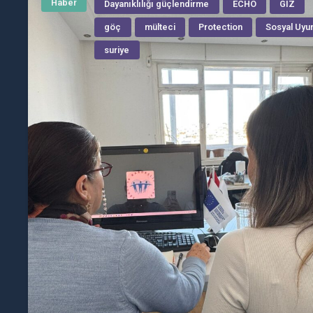
Haber
Dayanıklılığı güçlendirme
ECHO
GIZ
göç
mülteci
Protection
Sosyal Uy
suriye