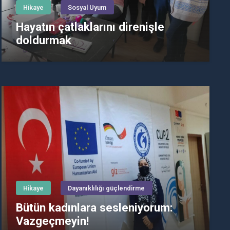
Hikaye
Sosyal Uyum
Hayatın çatlaklarını direnişle
doldurmak
Hikaye
Dayanıklılığı güçlendirme
Bütün kadınlara sesleniyorum:
Vazgeçmeyin!