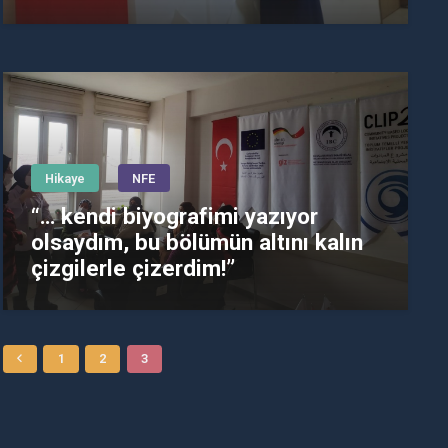
Hikaye
NFE
“… kendi biyografimi yazıyor
olsaydım, bu bölümün altını kalın
çizgilerle çizerdim!”
1
2
3