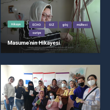
Hikaye
ECHO
GIZ
göç
mülteci
suriye
Masume’nin Hikayesi