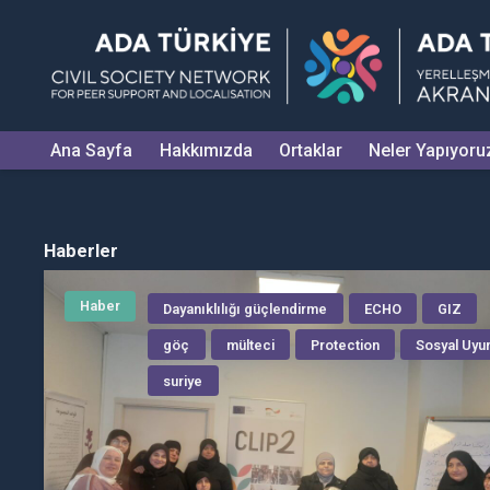
Ana Sayfa
Hakkımızda
Ortaklar
Neler Yapıyoru
Haberler
Haber
Dayanıklılığı güçlendirme
ECHO
GIZ
göç
mülteci
Protection
Sosyal Uy
suriye