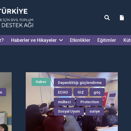
z?
Haberler ve Hikayeler
Etkinlikler
Eğitimler
Küt
Haber
Dayanıklılığı güçlendirme
um
ECHO
GIZ
göç
mülteci
Protection
Sosyal Uyum
suriye