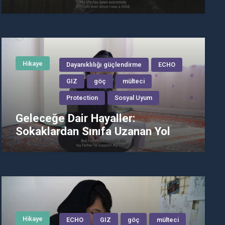
Hikaye
Dayanıklılığı güçlendirme
ECHO
GIZ
göç
mülteci
Protection
Sosyal Uyum
Geleceğe Dair Hayaller:
Sokaklardan Sınıfa Uzanan Yol
Hikaye
ECHO
GIZ
göç
mülteci