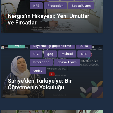
NFE
Protection
Sosyal Uyum
Nergis’in Hikayesi: Yeni Umutlar
ve Fırsatlar
Hikaye
Dayanıklılığı güçlendirme
ECHO
GIZ
göç
mülteci
NFE
Protection
Sosyal Uyum
suriye
Suriye’den Türkiye’ye: Bir
Öğretmenin Yolculuğu